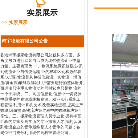
实景展示
>> 实景展示
-------------
-------------
----------
鸿宇物流有限公司公告
香港鸿宇搬家物流有限公司总裁从多方面、多
角度努力进行武装自己成为现代物流企业中坚
力量。主要表现为:一、物流系统意识较强,认识
到物流企业与传统运输 业的根本区别和必然联
系,认识到物流是从包括信息流、实物流、增值
流(资金流)最终以满足用户需要进行的整体服务,
而运输只注重实物流动的同时它也只是物 流的
一个子系统。二、高度信息化,信息中一切资源
中最重要的资源或终极资源。双业实行系统工
程管理,利用计算机技术,改善实物进程,提高生产
效率,因而提 高物流决策过程中的效率和决策可
靠性。三、搬家物流管理人员专业化,拥有丰富
经验的专家及高学历的专业搬家人才,深刻认识
到物流企业的竞争最终是人才竞争的问题；各
岗位部门充分利用现代高科技管理公司。